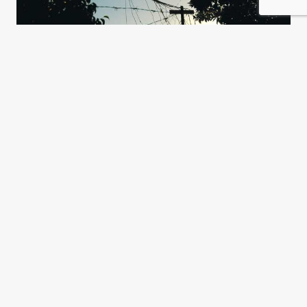
El conservadurismo activo de
Francisco
Pablo Semán