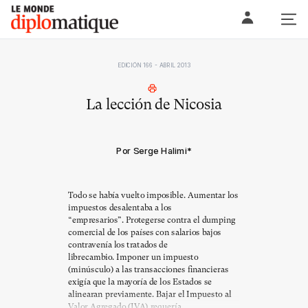
Skip
Le monde diplomatique
to
content
EDICIÓN 166 - ABRIL 2013
La lección de Nicosia
Por Serge Halimi
*
Todo se había vuelto imposible. Aumentar los
impuestos desalentaba a los
“empresarios”. Protegerse contra el dumping
comercial de los países con salarios bajos
contravenía los tratados de
librecambio. Imponer un impuesto
(minúsculo) a las transacciones financieras
exigía que la mayoría de los Estados se
alinearan previamente. Bajar el Impuesto al
Valor Agregado (IVA) requería...