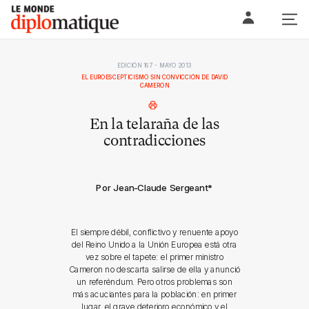
Skip
Le monde diplomatique
to
content
EDICIÓN 167 - MAYO 2013
EL EUROESCEPTICISMO SIN CONVICCIÓN DE DAVID
CAMERON
En la telaraña de las
contradicciones
Por Jean-Claude Sergeant
*
El siempre débil, conflictivo y renuente apoyo
del Reino Unido a la Unión Europea está otra
vez sobre el tapete: el primer ministro
Cameron no descarta salirse de ella y anunció
un referéndum. Pero otros problemas son
más acuciantes para la población: en primer
lugar, el grave deterioro económico y el