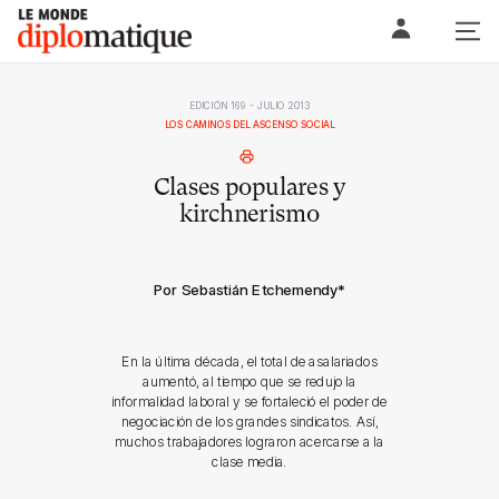
Skip
Le monde diplomatique
to
content
EDICIÓN 169 - JULIO 2013
LOS CAMINOS DEL ASCENSO SOCIAL
Clases populares y
kirchnerismo
Por Sebastián Etchemendy
*
En la última década, el total de asalariados
aumentó, al tiempo que se redujo la
informalidad laboral y se fortaleció el poder de
negociación de los grandes sindicatos. Así,
muchos trabajadores lograron acercarse a la
clase media.