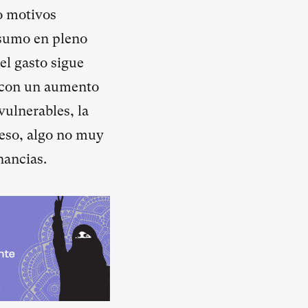
o motivos
nsumo en pleno
 el gasto sigue
o con un aumento
vulnerables, la
reso, algo no muy
nancias.