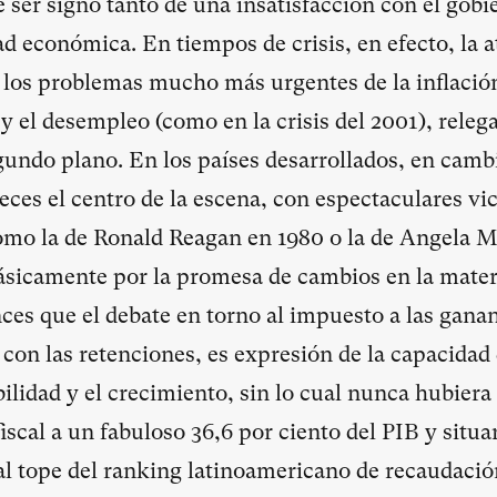
 ser signo tanto de una insatisfacción con el gob
ad económica. En tiempos de crisis, en efecto, la 
 los problemas mucho más urgentes de la inflación
 y el desempleo (como en la crisis del 2001), releg
egundo plano. En los países desarrollados, en camb
es el centro de la escena, con espectaculares vic
omo la de Ronald Reagan en 1980 o la de Angela M
ásicamente por la promesa de cambios en la mater
nces que el debate en torno al impuesto a las gana
on las retenciones, es expresión de la capacidad 
bilidad y el crecimiento, sin lo cual nunca hubiera
fiscal a un fabuloso 36,6 por ciento del PIB y situa
 al tope del ranking latinoamericano de recaudació