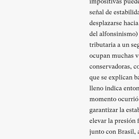
impositivas puede
señal de estabilid
desplazarse hacia
del alfonsinismo)
tributaria a un s
ocupan muchas vec
conservadoras, c
que se explican b
lleno indica ento
momento ocurrió c
garantizar la esta
elevar la presión 
junto con Brasil,