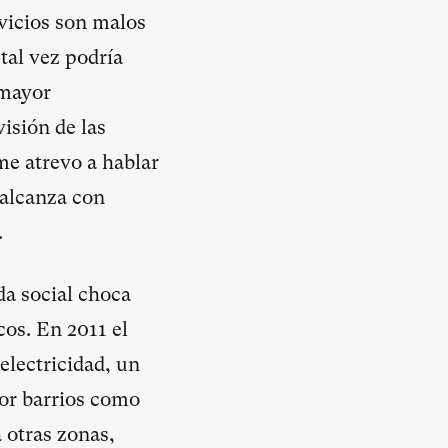
vicios son malos
al vez podría
 mayor
isión de las
 me atrevo a hablar
 alcanza con
.
da social choca
cos. En 2011 el
 electricidad, un
or barrios como
 otras zonas,