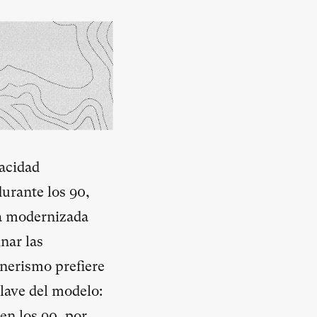
nacidad
urante los 90,
ia modernizada
nar las
nerismo prefiere
lave del modelo:
en los 90, por