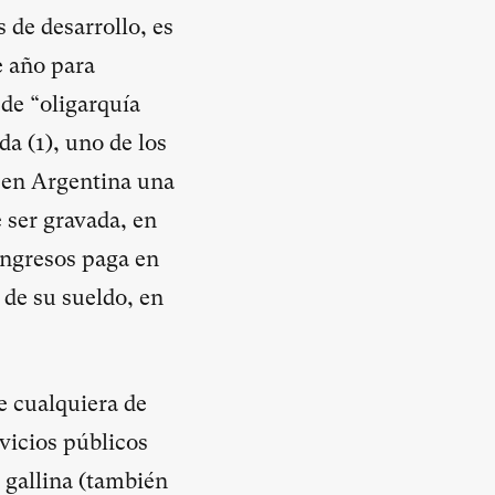
 de desarrollo, es
e año para
de “oligarquía
da (
1
), uno de los
e en Argentina una
 ser gravada, en
ingresos paga en
 de su sueldo, en
de cualquiera de
rvicios públicos
 gallina (también