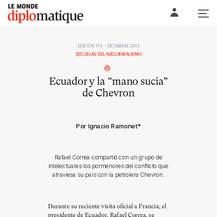
Skip
Le monde diplomatique
to
content
EDICIÓN 174 - DICIEMBRE 2013
SECUELAS DEL NEOLIBERALISMO
Ecuador y la “mano sucia”
de Chevron
Por Ignacio Ramonet
*
Rafael Correa compartió con un grupo de
intelectuales los pormenores del conflicto que
atraviesa su país con la petrolera Chevron.
Durante su reciente visita oficial a Francia, el
presidente de Ecuador, Rafael Correa, se