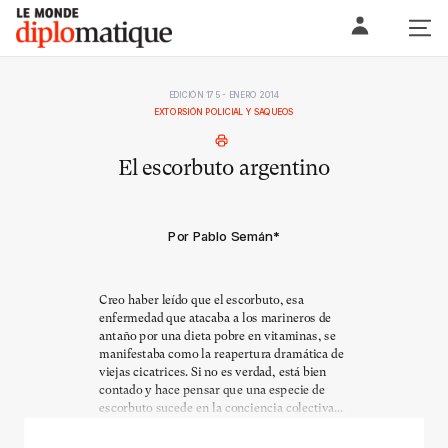
Skip
Le monde diplomatique
to
content
EDICIÓN 175 - ENERO 2014
EXTORSIÓN POLICIAL Y SAQUEOS
El escorbuto argentino
Por Pablo Semán
*
Creo haber leído que el escorbuto, esa
enfermedad que atacaba a los marineros de
antaño por una dieta pobre en vitaminas, se
manifestaba como la reapertura dramática de
viejas cicatrices. Si no es verdad, está bien
contado y hace pensar que una especie de
escorbuto sucede en la conciencia colectiva...