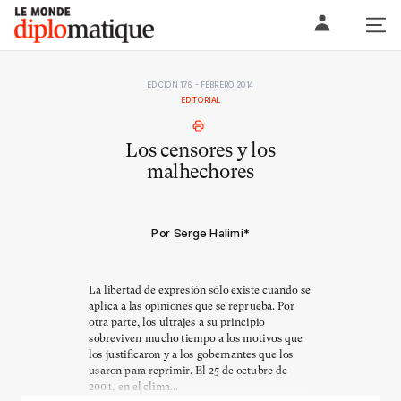
Skip
Le monde diplomatique
to
content
EDICIÓN 176 - FEBRERO 2014
EDITORIAL
Los censores y los
malhechores
Por Serge Halimi
*
La libertad de expresión sólo existe cuando se
aplica a las opiniones que se reprueba. Por
otra parte, los ultrajes a su principio
sobreviven mucho tiempo a los motivos que
los justificaron y a los gobernantes que los
usaron para reprimir. El 25 de octubre de
2001, en el clima...