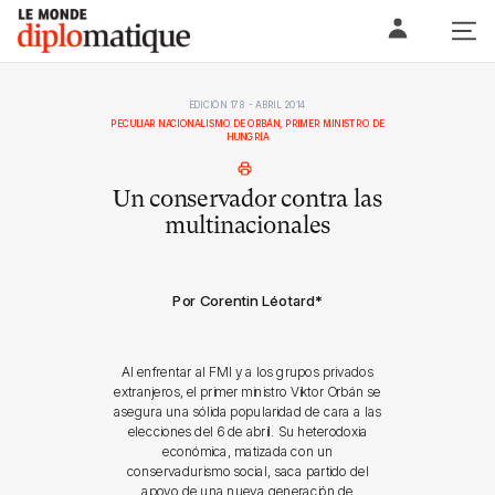
Skip
Le monde diplomatique
to
content
EDICIÓN 178 - ABRIL 2014
PECULIAR NACIONALISMO DE ORBÁN, PRIMER MINISTRO DE
HUNGRÍA
Un conservador contra las
multinacionales
Por Corentin Léotard
*
Al enfrentar al FMI y a los grupos privados
extranjeros, el primer ministro Viktor Orbán se
asegura una sólida popularidad de cara a las
elecciones del 6 de abril. Su heterodoxia
económica, matizada con un
conservadurismo social, saca partido del
apoyo de una nueva generación de