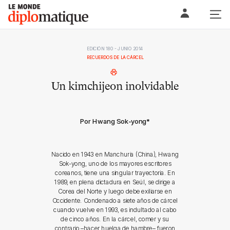
Skip
Le monde diplomatique
to
content
EDICIÓN 180 - JUNIO 2014
RECUERDOS DE LA CÁRCEL
Un kimchijeon inolvidable
Por Hwang Sok-yong
*
Nacido en 1943 en Manchuria (China), Hwang
Sok-yong, uno de los mayores escritores
coreanos, tiene una singular trayectoria. En
1989, en plena dictadura en Seúl, se dirige a
Corea del Norte y luego debe exiliarse en
Occidente. Condenado a siete años de cárcel
cuando vuelve en 1993, es indultado al cabo
de cinco años. En la cárcel, comer y su
contrario –hacer huelga de hambre– fueron