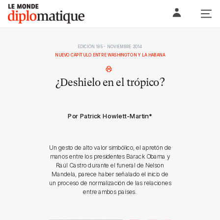
Skip
Le monde diplomatique
to
content
EDICIÓN 185 - NOVIEMBRE 2014
NUEVO CAPÍTULO ENTRE WASHINGTON Y LA HABANA
¿Deshielo en el trópico?
Por Patrick Howlett-Martin
*
Un gesto de alto valor simbólico, el apretón de
manos entre los presidentes Barack Obama y
Raúl Castro durante el funeral de Nelson
Mandela, parece haber señalado el inicio de
un proceso de normalización de las relaciones
entre ambos países.