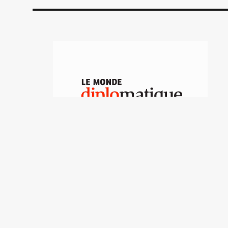
Las cuatro paradojas de
la campaña
José Natanson