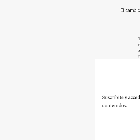
El cambio
T
r
a
p
Suscribite y acced
contenidos.