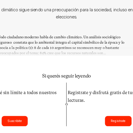
 climático sigue siendo una preocupación para la sociedad, incluso e
elecciones.
odo ciudadano moderno habla de cambio climático. Un análisis sociológico
iguroso constata que lo ambiental integra el capital simbólico de la época y lo
socia a la política (1): 8 de cada 10 argentinos se reconocen muy o bastante
reocupados por el tema; 84% cree que los recursos naturales son...
Si querés seguir leyendo
é sin límite a todos nuestros
Registrate y disfrutá gratis de t
lecturas.
O
Suscribite
Registrate