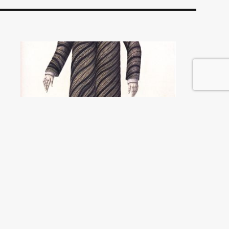
La difusa ideología de
los partidos
Marcelo Leiras