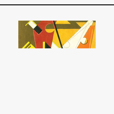
Otra matemática es
posible
Patricia Sadovsky