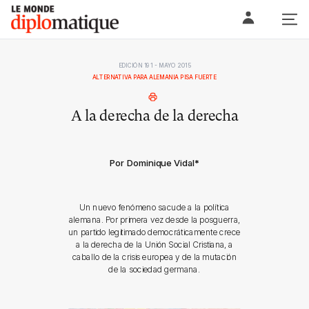
Skip
Le monde diplomatique
to
content
EDICIÓN 191 - MAYO 2015
ALTERNATIVA PARA ALEMANIA PISA FUERTE
A la derecha de la derecha
Por Dominique Vidal
*
Un nuevo fenómeno sacude a la política
alemana. Por primera vez desde la posguerra,
un partido legitimado democráticamente crece
a la derecha de la Unión Social Cristiana, a
caballo de la crisis europea y de la mutación
de la sociedad germana.