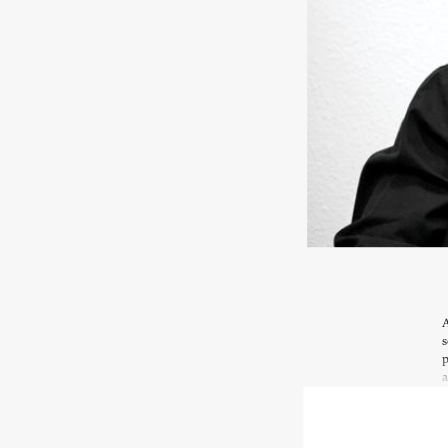
A
s
p
a