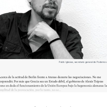
Pablo Iglesias, secretario general de Podemos
cerca de la actitud de Berlín frente a Atenas durante las negociaciones. No me
orprendió. Por más que Grecia sea un Estado débil, el gobierno de Alexis Tsipras
one en duda el funcionamiento de la Unión Europea bajo la hegemonía alemana: la
mplitud de la provocación, por lo tanto, no se...