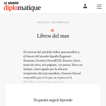
Skip
Le monde diplomatique
to
content
EDICIÓN 195 - SEPTIEMBRE 2015
Libros del mes
El retorno del péndulo Sobre psicoanálisis y
el futuro del mundo líquido Zygmunt
Bauman, Gustavo DessalFCE; Buenos Aires,
junio de 2014. 162 páginas, 121 pesos. Hace un
tiempo, interrogado por la eficacia
terapéutica del psicoanálisis, Gustavo Dessal
respondió que si lo que se espera es la
felicidad, esa práctica quizá no...
Si querés seguir leyendo