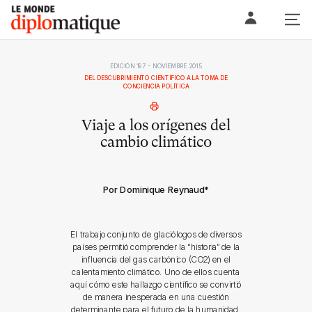
Skip
Le monde diplomatique
to
content
EDICIÓN 197 - NOVIEMBRE 2015
DEL DESCUBRIMIENTO CIENTÍFICO A LA TOMA DE
CONCIENCIA POLÍTICA
Viaje a los orígenes del
cambio climático
Por Dominique Reynaud
*
El trabajo conjunto de glaciólogos de diversos
países permitió comprender la “historia” de la
influencia del gas carbónico (CO2) en el
calentamiento climático. Uno de ellos cuenta
aquí cómo este hallazgo científico se convirtió
de manera inesperada en una cuestión
determinante para el futuro de la humanidad.