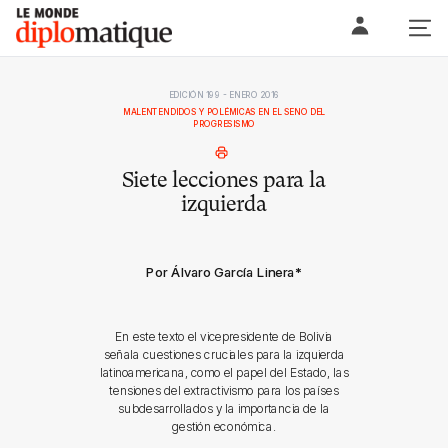
Skip
Le monde diplomatique
to
content
EDICIÓN 199 - ENERO 2016
MALENTENDIDOS Y POLÉMICAS EN EL SENO DEL
PROGRESISMO
Siete lecciones para la
izquierda
Por Álvaro García Linera
*
En este texto el vicepresidente de Bolivia
señala cuestiones cruciales para la izquierda
latinoamericana, como el papel del Estado, las
tensiones del extractivismo para los países
subdesarrollados y la importancia de la
gestión económica.