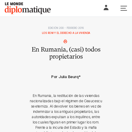
Skip
Le monde diplomatique
to
content
EDICIÓN 200 - FEBRERO 2016
LOS ROM Y EL DERECHO A LA VIVIENDA
En Rumania, (casi) todos
propietarios
Por Julia Beurq
*
En Rumania, la restitución de las viviendas
nacionalizadas bajo el régimen de Ceaucescu
se eterniza. Al devolver los bienes en vez de
indemnizar a los antiguos propietarios, las
autoridades expulsan a los inquilinos, entre
los cuales figuran en primer lugar los rom.
Frente a la incuria del Estado y la mafia