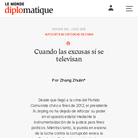
Skip
Le monde diplomatique
to
content
EDICIÓN 205 - JULIO 2016
AUTOCRÍTICAS CATÓDICAS EN CHINA
Cuando las excusas sí se
televisan
Por Zhang Zhulin
*
Desde que llegó a la cima del Partido
Comunista chino a fines de 2012, el presidente
Xi Jinping no ha dejado de reforzar su poder
en el aparato estatal mediante la
instrumentalización de la justicia para fines
políticos. Mientras tanto, la puesta en escena
de la lucha contra la corrupción evoca la