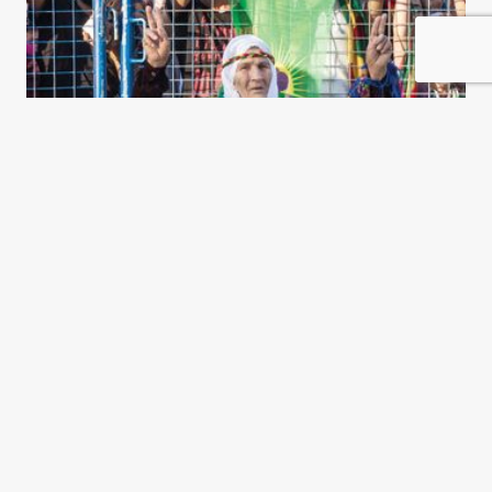
La democracia turca frente al
“sultán”
Selahattin Demirtaş