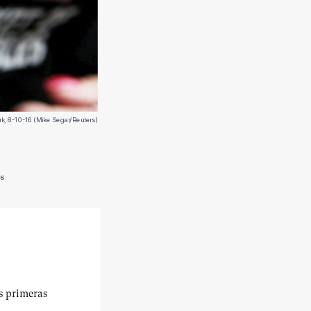
, 8-10-16 (Mike Segar/Reuters)
os
us primeras