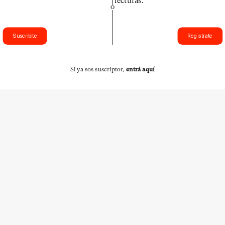
lecturas.
O
Suscribite
Registrate
Si ya sos suscriptor,
entrá aquí