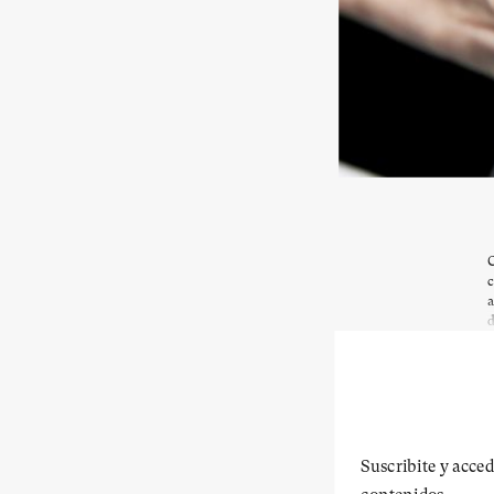
C
c
a
d
Suscribite y acced