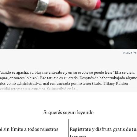
Nueva York
uando se agacha, su blusa se entreabre y en su escote se puede leer: “Ella se creía
apaz, entonces lo hizo”. Ese tatuaje es su credo. Después de haber trabajado algun
ños como administrativa, mal remunerada por no tener título, Tiffany Runion
ecidió retomar sus estudios. Se inscribió en la...
Si querés seguir leyendo
é sin límite a todos nuestros
Registrate y disfrutá gratis de t