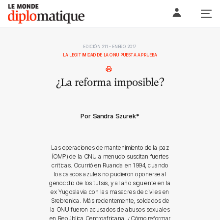
Skip
Le monde diplomatique
to
content
EDICIÓN 211 - ENERO 2017
LA LEGITIMIDAD DE LA ONU PUESTA A PRUEBA
¿La reforma imposible?
Por Sandra Szurek
*
Las operaciones de mantenimiento de la paz
(OMP) de la ONU a menudo suscitan fuertes
críticas. Ocurrió en Ruanda en 1994, cuando
los cascos azules no pudieron oponerse al
genocidio de los tutsis, y al año siguiente en la
ex Yugoslavia con las masacres de civiles en
Srebrenica. Más recientemente, soldados de
la ONU fueron acusados de abusos sexuales
en República Centroafricana. ¿Cómo reformar