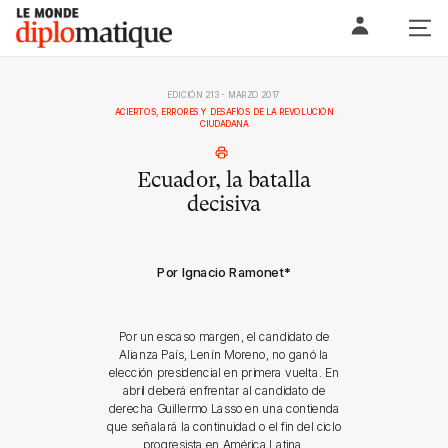
Skip
Le monde diplomatique
to
content
EDICIÓN 213 - MARZO 2017
ACIERTOS, ERRORES Y DESAFÍOS DE LA REVOLUCIÓN
CIUDADANA
Ecuador, la batalla
decisiva
Por Ignacio Ramonet
*
Por un escaso margen, el candidato de
Alianza País, Lenín Moreno, no ganó la
elección presidencial en primera vuelta. En
abril deberá enfrentar al candidato de
derecha Guillermo Lasso en una contienda
que señalará la continuidad o el fin del ciclo
progresista en América Latina.