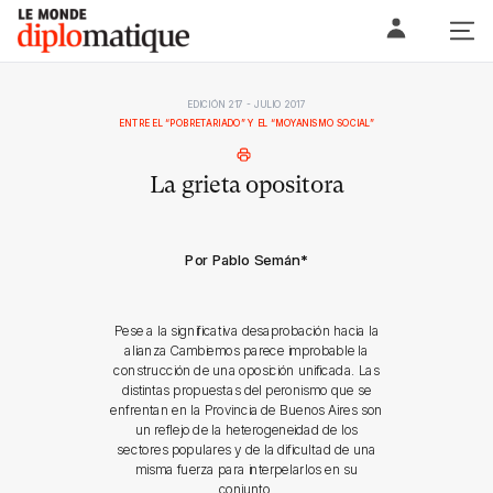
Skip
Le monde diplomatique
to
content
EDICIÓN 217 - JULIO 2017
ENTRE EL “POBRETARIADO” Y EL “MOYANISMO SOCIAL”
La grieta opositora
Por Pablo Semán
*
Pese a la significativa desaprobación hacia la
alianza Cambiemos parece improbable la
construcción de una oposición unificada. Las
distintas propuestas del peronismo que se
enfrentan en la Provincia de Buenos Aires son
un reflejo de la heterogeneidad de los
sectores populares y de la dificultad de una
misma fuerza para interpelarlos en su
conjunto.