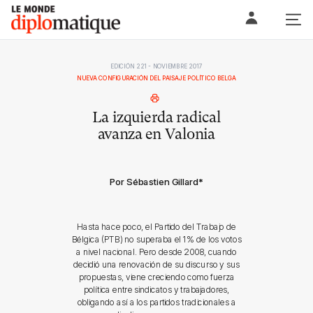
Skip
Le monde diplomatique
to
content
EDICIÓN 221 - NOVIEMBRE 2017
NUEVA CONFIGURACIÓN DEL PAISAJE POLÍTICO BELGA
La izquierda radical
avanza en Valonia
Por Sébastien Gillard
*
Hasta hace poco, el Partido del Trabajo de
Bélgica (PTB) no superaba el 1% de los votos
a nivel nacional. Pero desde 2008, cuando
decidió una renovación de su discurso y sus
propuestas, viene creciendo como fuerza
política entre sindicatos y trabajadores,
obligando así a los partidos tradicionales a