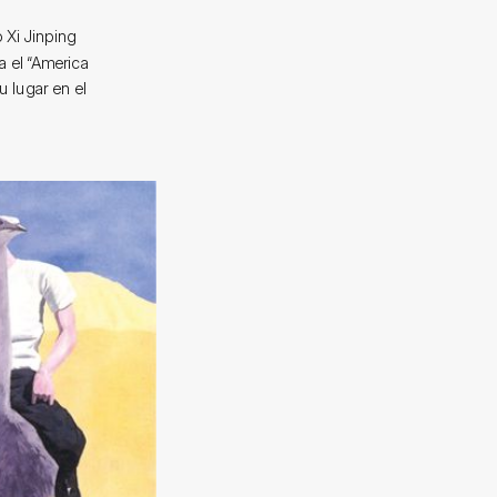
 Xi Jinping
a el “America
u lugar en el