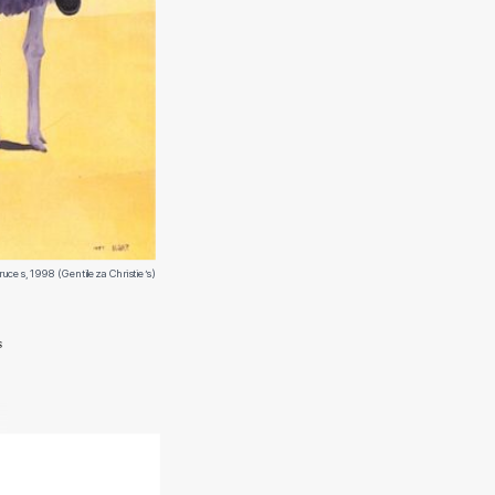
uces, 1998 (Gentileza Christie’s)
s