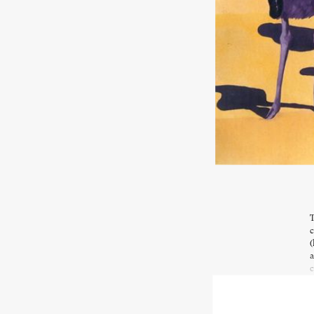
T
c
(
a
c