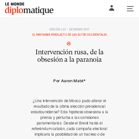
Skip
Le monde diplomatique
to
content
EDICIÓN 222 - DICIEMBRE 2017
EL FANTASMA PREDILECTO DE LAS ELITES OCCIDENTALES
Intervención rusa, de la
obsesión a la paranoia
Por Aaron Maté
*
¿Una intervención de Moscú pudo alterar el
resultado de la última elección presidencial
estadounidense? Esta hipótesis obsesiona a la
prensa y perturba a las comisiones
parlamentarias. Desde el Brexit hasta el
referéndum catalán, cada campaña electoral
implicaría la posibilidad de un hackeo o de