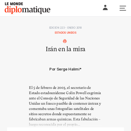
Skip
Le monde diplomatique
to
content
EDICIÓN 223 - ENERO 2018
ESTADOS UNIDOS
Irán en la mira
Por Serge Halimi
*
El 5 de febrero de 2003, el secretario de
Estado estadounidense Colin Powell esgrimía
ante el Consejo de Seguridad de las Naciones
Unidas un frasco pasible de contener ántrax y
comentaba unas fotografías satelitales de
sitios secretos donde supuestamente se
fabricaban armas químicas. Esta fabulación –
luego reconocida por el propio...