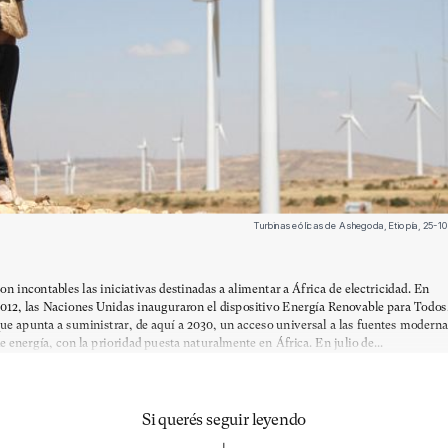
Turbinas eólicas de Ashegoda, Etiopía, 25-
on incontables las iniciativas destinadas a alimentar a África de electricidad. En
012, las Naciones Unidas inauguraron el dispositivo Energía Renovable para Todos
ue apunta a suministrar, de aquí a 2030, un acceso universal a las fuentes moderna
e energía, con la prioridad puesta naturalmente en África. En julio de...
Si querés seguir leyendo