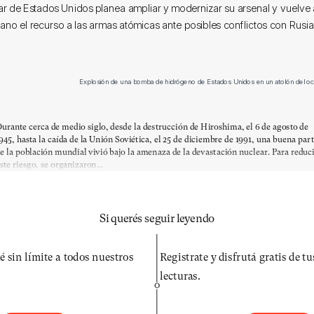
itar de Estados Unidos planea ampliar y modernizar su arsenal y vuelve
lano el recurso a las armas atómicas ante posibles conflictos con Rusia
Explosión de una bomba de hidrógeno de Estados Unidos en un atolón del oc
urante cerca de medio siglo, desde la destrucción de Hiroshima, el 6 de agosto de
945, hasta la caída de la Unión Soviética, el 25 de diciembre de 1991, una buena par
e la población mundial vivió bajo la amenaza de la devastación nuclear. Para reduc
ste riesgo, se organizaron...
Si querés seguir leyendo
é sin límite a todos nuestros
Registrate y disfrutá gratis de t
lecturas.
O