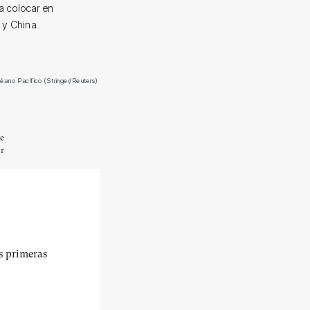
 a colocar en
 y China.
éano Pacífico (Stringer/Reuters)
te
ir
us primeras