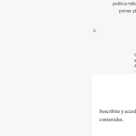
política mil
primer p
D
1
d
e
Suscribite y acced
contenidos.