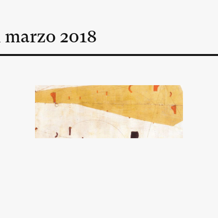
n
marzo
2018
¿Para qué sirve ir a la
escuela?