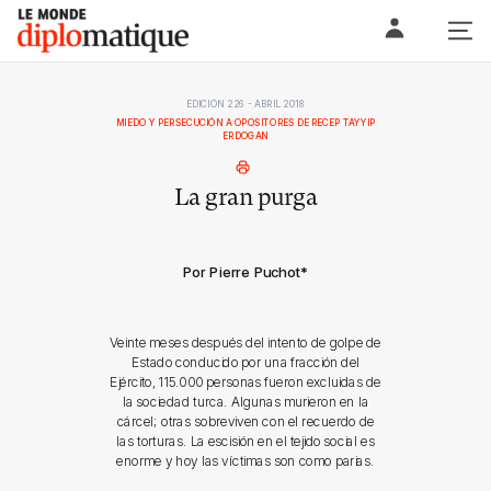
Skip
Le monde diplomatique
to
content
EDICIÓN 226 - ABRIL 2018
MIEDO Y PERSECUCIÓN A OPOSITORES DE RECEP TAYYIP
ERDOGAN
La gran purga
Por Pierre Puchot
*
Veinte meses después del intento de golpe de
Estado conducido por una fracción del
Ejército, 115.000 personas fueron excluidas de
la sociedad turca. Algunas murieron en la
cárcel; otras sobreviven con el recuerdo de
las torturas. La escisión en el tejido social es
enorme y hoy las víctimas son como parias.