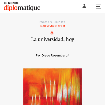
Skip
Le monde diplomatique
to
content
EDICIÓN 228 - JUNIO 2018
SUPLEMENTO UNIPE # 61
La universidad, hoy
Por Diego Rosemberg
*