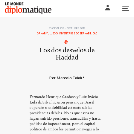
Skip
Le monde diplomatique
to
content
EDICIÓN 232 - OCTUBRE 2018
GANAR Y, LUEGO, INVENTARSE GOBERNABILIDAD
Los dos desvelos de
Haddad
Por Marcelo Falak
*
Fernando Henrique Cardoso y Luiz Inácio
Lula da Silva hicieron pensar que Brasil
superaba una debilidad estructural: las
presidencias débiles. No es que estos no
hayan sufrido presiones, zancadillas y hasta
pedidos de impeachment, pero el capital
político de ambos les permitió navegar a lo