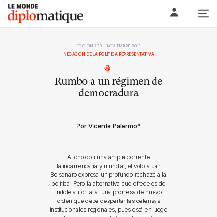
Skip
Le monde diplomatique
to
content
EDICIÓN 233 - NOVIEMBRE 2018
NEGACIÓN DE LA POLÍTICA REPRESENTATIVA
Rumbo a un régimen de
democradura
Por Vicente Palermo
*
A tono con una amplia corriente
latinoamericana y mundial, el voto a Jair
Bolsonaro expresa un profundo rechazo a la
política. Pero la alternativa que ofrece es de
índole autoritaria, una promesa de nuevo
orden que debe despertar las defensas
institucionales regionales, pues está en juego