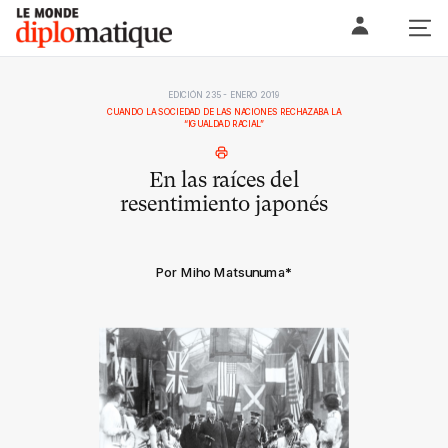
Skip
Le monde diplomatique
to
content
EDICIÓN 235 - ENERO 2019
CUANDO LA SOCIEDAD DE LAS NACIONES RECHAZABA LA
“IGUALDAD RACIAL”
En las raíces del
resentimiento japonés
Por Miho Matsunuma
*