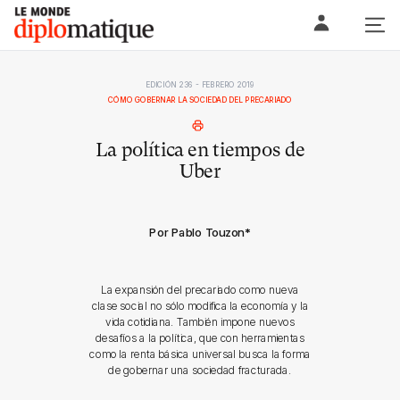
Skip
Le monde diplomatique
to
content
EDICIÓN 236 - FEBRERO 2019
CÓMO GOBERNAR LA SOCIEDAD DEL PRECARIADO
La política en tiempos de
Uber
Por Pablo Touzon
*
La expansión del precariado como nueva
clase social no sólo modifica la economía y la
vida cotidiana. También impone nuevos
desafíos a la política, que con herramientas
como la renta básica universal busca la forma
de gobernar una sociedad fracturada.