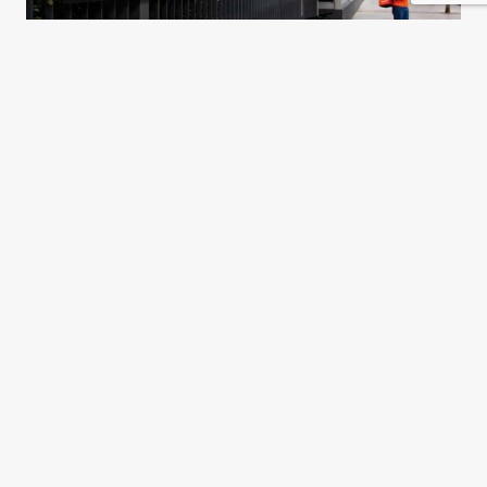
A merced del algoritmo
Natalia Zuazo