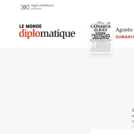
Skip
to
content
Le monde diplomatique
Agosto
SUMARI
E
B
e
c
o