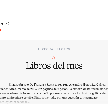
 2026
O
EDICIÓN 241 - JULIO 2019
Libros del mes
l huracán rojo De Francia a Rusia 1789 / 1917 Alejandro Horowicz Crítica;
uenos Aires, marzo de 2019. 512 páginas, 839 pesos. La historia de las revolucione
s necesariamente incompleta. No sólo por una mera condición historiográfica, de
ómo la historia se escribe. Sino, sobre todo, por una cuestión estrictamente
ntológica: el ser de la...