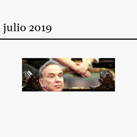
n
julio
2019
El abrazo de la (vieja)