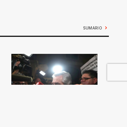
SUMARIO
Tótem y tabú