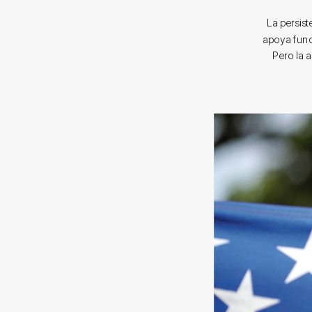
La persis
apoya fund
Pero la 