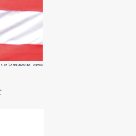
-5-19 (Ueslei Marcelino/Reuters)
a
r