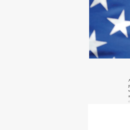
A
p
v
a
e