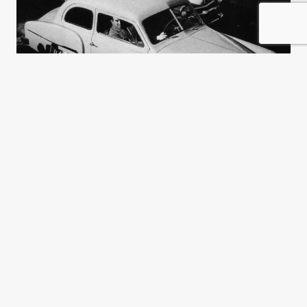
Renegociar para crecer
Noemí Brenta