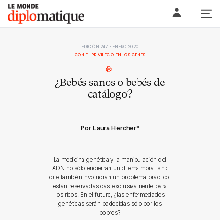
Skip
Le monde diplomatique
to
content
EDICIÓN 247 - ENERO 2020
CON EL PRIVILEGIO EN LOS GENES
¿Bebés sanos o bebés de
catálogo?
Por Laura Hercher
*
La medicina genética y la manipulación del
ADN no sólo encierran un dilema moral sino
que también involucran un problema práctico:
están reservadas casi exclusivamente para
los ricos. En el futuro, ¿las enfermedades
genéticas serán padecidas sólo por los
pobres?