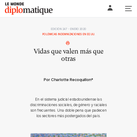
Skip
Le monde diplomatique
to
content
EDICIÓN 247 - ENERO 2020
POLÉMICAS INDEMNIZACIONES EN EE.UU.
Vidas que valen más que
otras
Por Charlotte Recoquillon
*
En el sistema judicial estadounidense las
discriminaciones sociales, de género y raciales
son frecuentes. Una doble pena que padecen
los sectores más postergados del país.