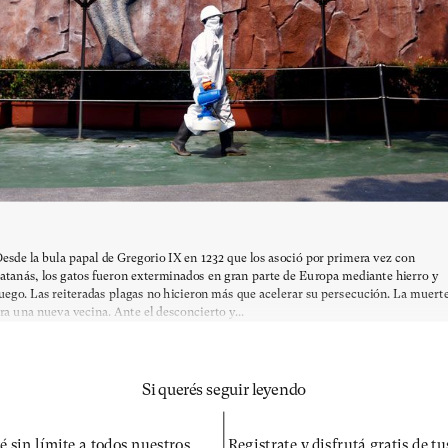
esde la bula papal de Gregorio IX en 1232 que los asoció por primera vez con
atanás, los gatos fueron exterminados en gran parte de Europa mediante hierro y
uego. Las reiteradas plagas no hicieron más que acelerar su persecución. La muert
ra una nueva vecina. Ante el desconcierto y...
Si querés seguir leyendo
é sin límite a todos nuestros
Registrate y disfrutá gratis de t