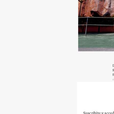
D
S
f
e
Suscribite y acced