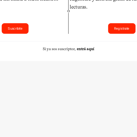
lecturas.
O
Suscribite
Registrate
Si ya sos suscriptor,
entrá aquí