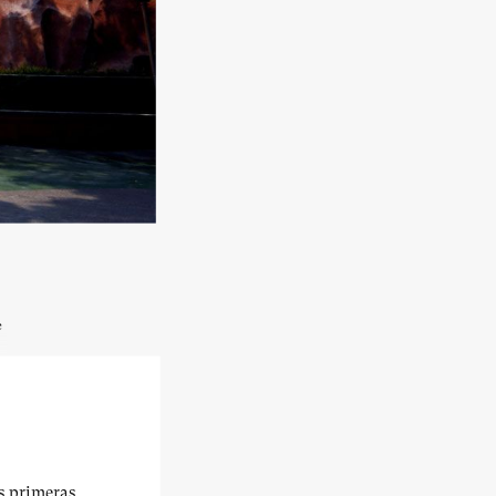
e
us primeras