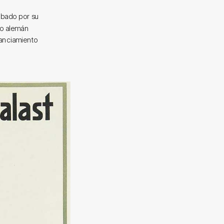
abado por su
io alemán
nanciamiento