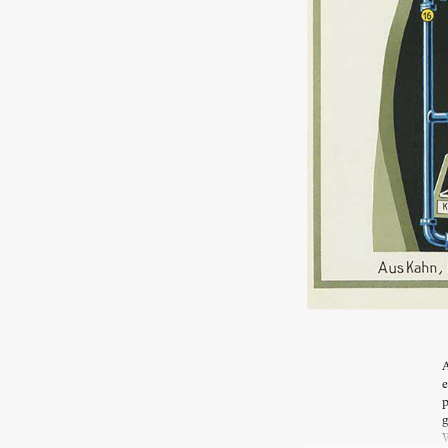
A
e
p
g
W