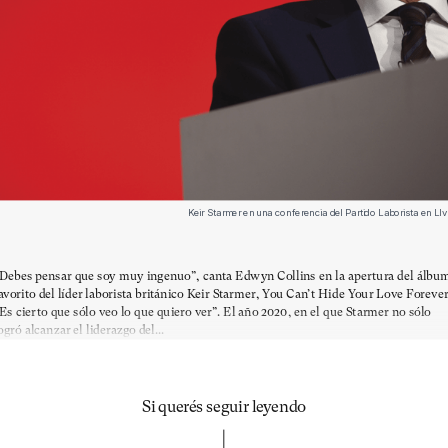
Keir Starmer en una conferencia del Partido Laborista en LI
Debes pensar que soy muy ingenuo”, canta Edwyn Collins en la apertura del álbu
avorito del líder laborista británico Keir Starmer, You Can’t Hide Your Love Forever
Es cierto que sólo veo lo que quiero ver”. El año 2020, en el que Starmer no sólo
ogró alcanzar el liderazgo del...
Si querés seguir leyendo