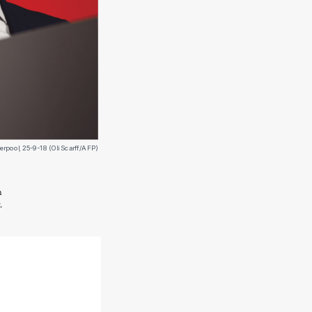
verpool, 25-9-18 (Oli Scarff/AFP)
m
.