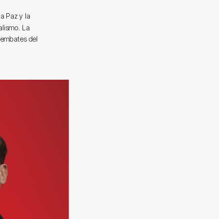
la Paz y la
alismo. La
s embates del