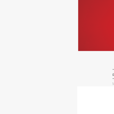
“
f
“
l