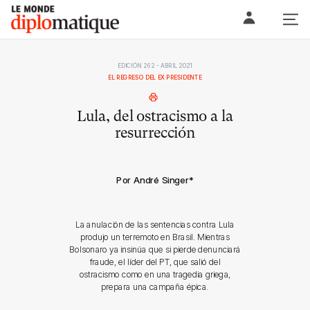
Skip
Le monde diplomatique
to
content
EDICIÓN 262 - ABRIL 2021
EL REGRESO DEL EX PRESIDENTE
Lula, del ostracismo a la
resurrección
Por André Singer
*
La anulación de las sentencias contra Lula
produjo un terremoto en Brasil. Mientras
Bolsonaro ya insinúa que si pierde denunciará
fraude, el líder del PT, que salió del
ostracismo como en una tragedia griega,
prepara una campaña épica.