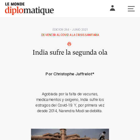
Skip
Le monde diplomatique
to
content
EDICIÓN 264 - JUNIO 2021
DE VENCER AL COVID A LA CRISIS SANITARIA
India sufre la segunda ola
Por Christophe Jaffrelot
*
Agobiada por la falta de vacunas,
medicamentos y oxígeno, India sufre los
estragos del Covid-19. Y, por primera vez
desde 2014, Narendra Modi se debilita.