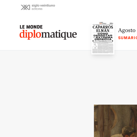
Skip
to
content
Le monde diplomatique
Agosto
SUMARI