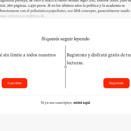
rgentina plebeya, de 1810 a Macri Ernesto Semán Siglo XXI; Buenos Aires, julio d
021. 280 páginas, 1.450 pesos. Si en los últimos años la política y la academia se
bsesionaron con el polisémico populismo, ese lábil concepto, generalmente usado
omo epíteto por políticos de...
Si querés seguir leyendo
é sin límite a todos nuestros
Registrate y disfrutá gratis de t
lecturas.
O
Suscribite
Registrate
Si ya sos suscriptor,
entrá aquí