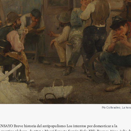
Pío Collivadino, La ho
NSAYO Breve historia del antipopulismo Los intentos por domesticar a la