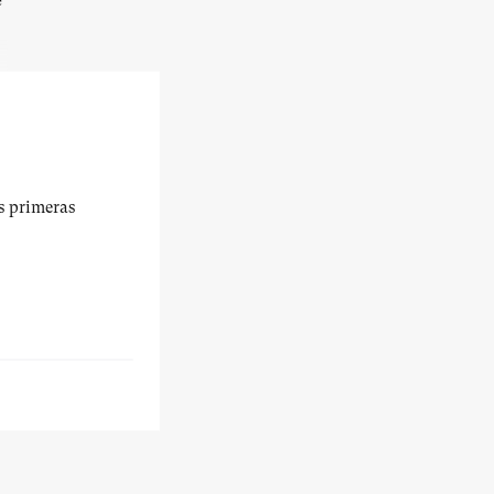
e
us primeras