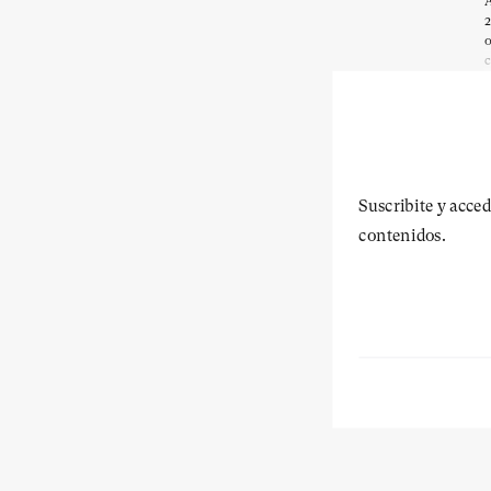
A
2
o
c
Suscribite y acced
contenidos.