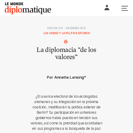
Skip
Le monde diplomatique
to
content
EDICIÓN 270 - DICIEMBRE 2021
LOS VERDES Y LA POLÍTICA EXTERIOR
La diplomacia “de los
valores”
Por Annette Lensing
*
¿El avance electoral de los ecologistas
alemanes y su integración en la próxima
coalición, modificarán la política exterior de
Berlín? Su participación en anteriores
gobiernos había puesto en tensión sus
valores, así como la prioridad que acordaban
en sus programas a la búsqueda de la paz