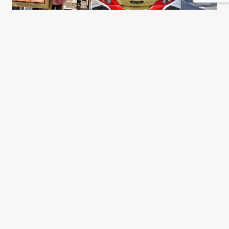
Transporte y desigualdad en
Argentina
Verónica Ocvirk