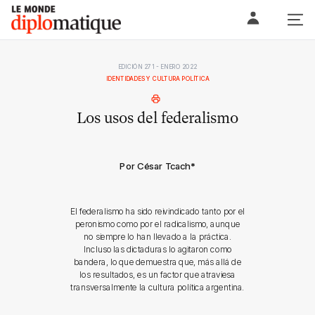
Skip
Le monde diplomatique
to
content
EDICIÓN 271 - ENERO 2022
IDENTIDADES Y CULTURA POLÍTICA
Los usos del federalismo
Por César Tcach
*
El federalismo ha sido reivindicado tanto por el
peronismo como por el radicalismo, aunque
no siempre lo han llevado a la práctica.
Incluso las dictaduras lo agitaron como
bandera, lo que demuestra que, más allá de
los resultados, es un factor que atraviesa
transversalmente la cultura política argentina.