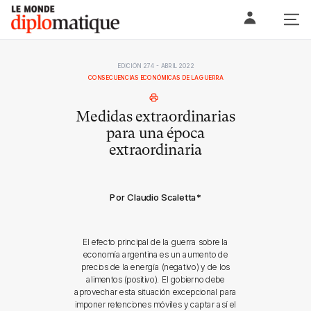
Skip
Le monde diplomatique
to
content
EDICIÓN 274 - ABRIL 2022
CONSECUENCIAS ECONÓMICAS DE LA GUERRA
Medidas extraordinarias
para una época
extraordinaria
Por Claudio Scaletta
*
El efecto principal de la guerra sobre la
economía argentina es un aumento de
precios de la energía (negativo) y de los
alimentos (positivo). El gobierno debe
aprovechar esta situación excepcional para
imponer retenciones móviles y captar así el