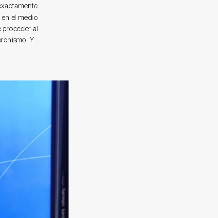
 exactamente
e en el medio
 proceder al
peronismo. Y