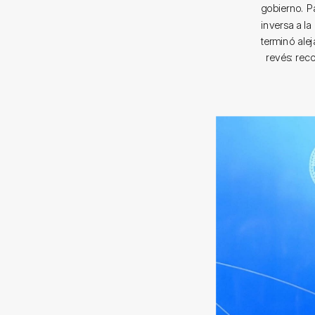
gobierno. P
inversa a la
terminó ale
revés: reco