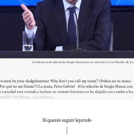
Conferencia de prensa de Sergio Massa tras su asunción como Ministro de 
 wanna be your sledgehammer Why don’t you call my name? (Podría ser tu maza /
Por qué no me llamás?) La maza, Peter Gabriel Si la relación de Sergio Massa con
a sociedad está cortada e incluso su votante histórico se he alejado con rumbo a los
antilli y los Manes, ¿qué valoran...
Si querés seguir leyendo