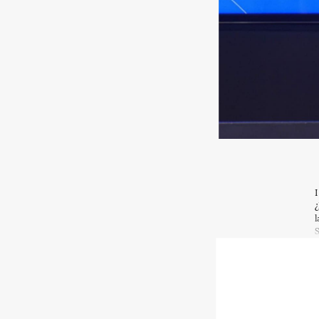
I
¿
l
S