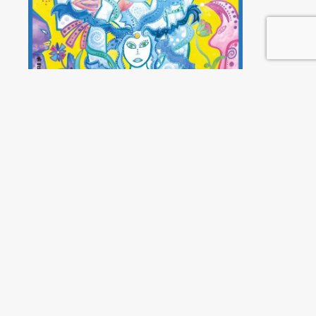
¿Qué Constitución para
Chile?
Víctor Hugo De la Fuente
y
Libio
Pérez