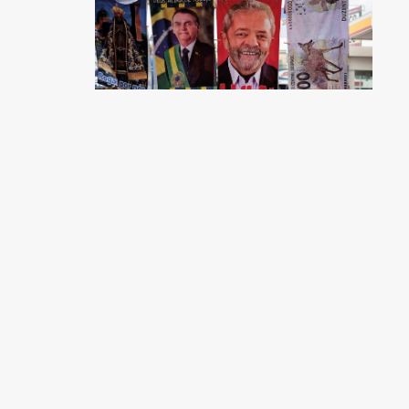
Un techo que sofoca la
democracia
Fernando Rugitsky
y
André Singer