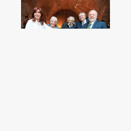
Una espalda ancha para
un camino finito
latinoamericano
Federico Vázquez