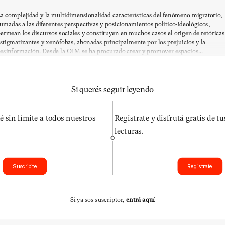
a complejidad y la multidimensionalidad características del fenómeno migratorio,
umadas a las diferentes perspectivas y posicionamientos político-ideológicos,
ermean los discursos sociales y constituyen en muchos casos el origen de retóricas
stigmatizantes y xenófobas, abonadas principalmente por los prejuicios y la
esinformación. Desde la OIM se ha procurado crear y promover espacios...
Si querés seguir leyendo
é sin límite a todos nuestros
Registrate y disfrutá gratis de t
lecturas.
O
Suscribite
Registrate
Si ya sos suscriptor,
entrá aquí