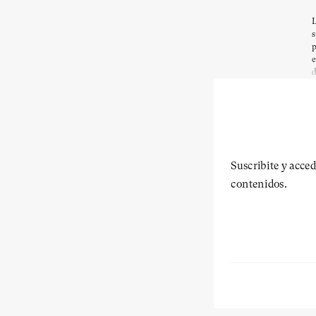
L
s
p
e
d
Suscribite y acced
contenidos.