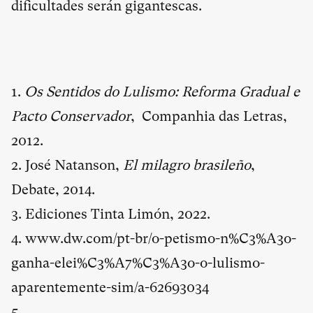
dificultades serán gigantescas.
1.
Os Sentidos do Lulismo: Reforma Gradual e
Pacto Conservador
, Companhia das Letras,
2012.
2. José Natanson,
El milagro brasileño
,
Debate, 2014.
3. Ediciones Tinta Limón, 2022.
4. www.dw.com/pt-br/o-petismo-n%C3%A3o-
ganha-elei%C3%A7%C3%A3o-o-lulismo-
aparentemente-sim/a-62693034
5.